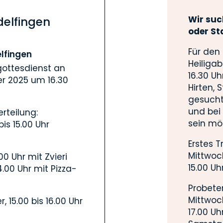
Wir suc
delfingen
oder St
Für den
elfingen
Heiliga
ottesdienst an
16.30 Uh
er 2025 um 16.30
Hirten, 
gesucht
und bei
erteilung:
sein mö
is 15.00 Uhr
Erstes T
Mittwoch
00 Uhr mit Zvieri
15.00 Uhr
4.00 Uhr mit Pizza-
Probete
Mittwoc
 15.00 bis 16.00 Uhr
17.00 Uh