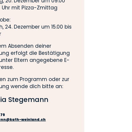
, 20. Dezember um 09.00
0 Uhr mit Pizza-Zmittag
obe:
h, 24. Dezember um 15.00 bis
r
em Absenden deiner
ng erfolgt die Bestätigung
 unter Eltern angegebene E-
resse.
gen zum Programm oder zur
ng wende dich bitte an:
ia Stegemann
 79
ann@kath-weinland.ch