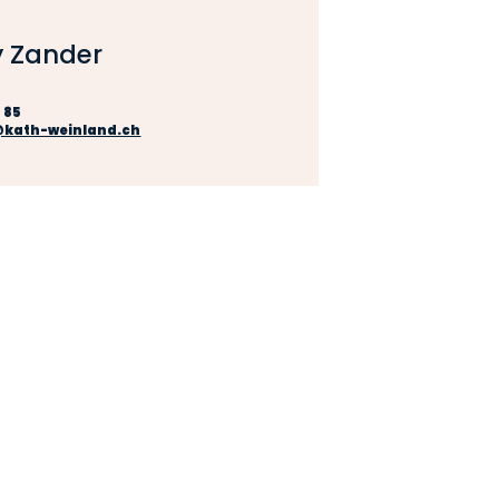
 Zander
 85
@kath-weinland.ch