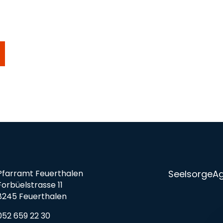
Pfarramt Feuerthalen
Seelsorge
A
Forbüelstrasse 11
8245 Feuerthalen
052 659 22 30