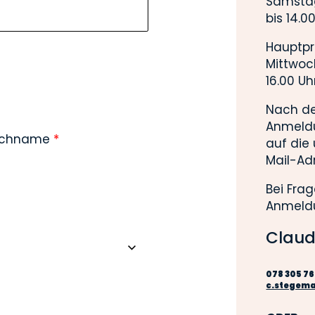
Samstag
bis 14.0
Hauptpr
Mittwoc
16.00 Uh
Nach d
Anmeldu
chname
*
auf die
Mail-Ad
Bei Fra
Anmeldu
Claud
078 305 76
c.stegem