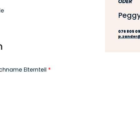
ODER
le
Peggy
076 805 09
p.zander
n
chname Elternteil
*