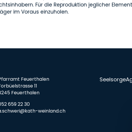
tsinhabern. Für die Reproduktion jeglicher Elemente 
äger im Voraus einzuholen.
Pfarramt Feuerthalen
Seelsorge
A
Forbüelstrasse 11
8245 Feuerthalen
052 659 22 30
a.schweri@kath-weinland.ch