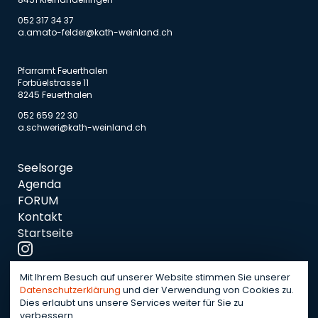
052 317 34 37
a.amato-felder@kath-weinland.ch
Pfarramt Feuerthalen
Forbüelstrasse 11
8245 Feuerthalen
052 659 22 30
a.schweri@kath-weinland.ch
Seelsorge
Agenda
FORUM
Kontakt
Startseite
Mit Ihrem Besuch auf unserer Website stimmen Sie unserer
Datenschutzerklärung
und der Verwendung von Cookies zu.
Notfallnummer:
079 754 12 37
Dies erlaubt uns unsere Services weiter für Sie zu
verbessern.