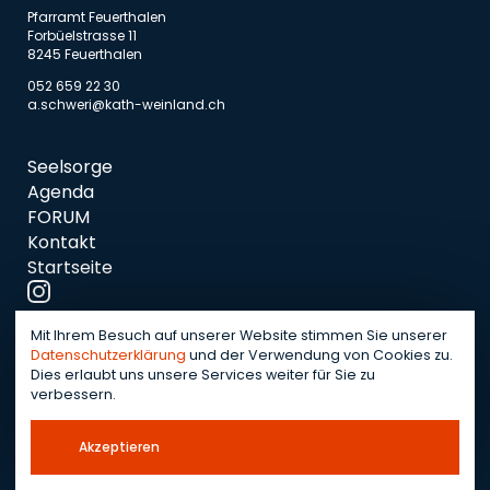
Pfarramt Feuerthalen
Forbüelstrasse 11
8245 Feuerthalen
052 659 22 30
a.schweri@kath-weinland.ch
Seelsorge
Agenda
FORUM
Kontakt
Startseite
Mit Ihrem Besuch auf unserer Website stimmen Sie unserer
Datenschutzerklärung
und der Verwendung von Cookies zu.
Notfallnummer:
079 754 12 37
Dies erlaubt uns unsere Services weiter für Sie zu
verbessern.
Akzeptieren
© 2026 OWNBIT GmbH
Datenschutz
Impressum