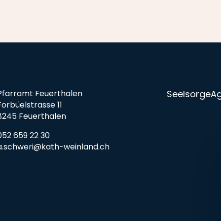
Pfarramt Feuerthalen
Seelsorge
A
Forbüelstrasse 11
8245 Feuerthalen
052 659 22 30
a.schweri@kath-weinland.ch