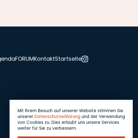
genda
FORUM
Kontakt
Startseite
Notfallnummer:
079 754 12 37
Mit Ihrem Besuch auf unserer Website stimmen Sie
unserer
Datenschutzerklärung
und der Verwendung
von Cookies zu. Dies erlaubt uns unsere Services
weiter für Sie zu verbessern.