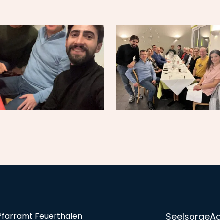
Pfarramt Feuerthalen
Seelsorge
A